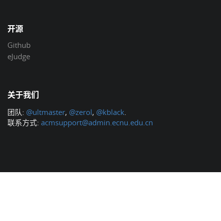
开源
Github
eJudge
关于我们
团队:
@ultmaster
,
@zerol
,
@kblack
.
联系方式:
acmsupport@admin.ecnu.edu.cn