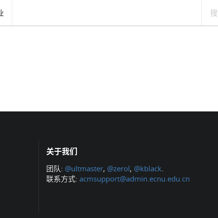
业
关于我们
团队:
@ultmaster
,
@zerol
,
@kblack
.
联系方式:
acmsupport@admin.ecnu.edu.cn