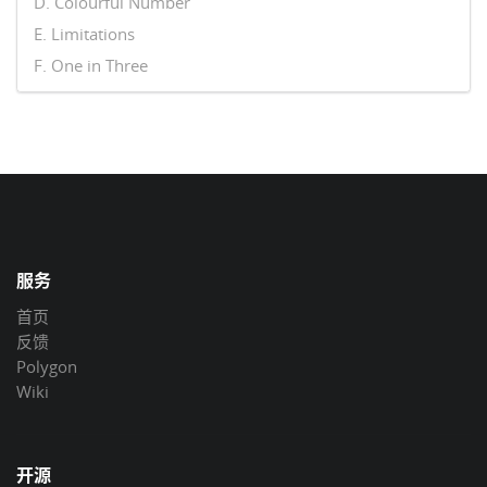
D. Colourful Number
E. Limitations
F. One in Three
服务
首页
反馈
Polygon
Wiki
开源