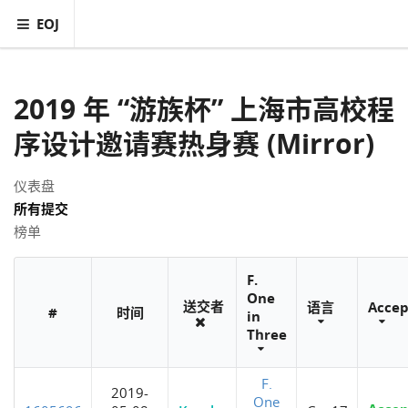
EOJ
2019 年 “游族杯” 上海市高校程
序设计邀请赛热身赛 (Mirror)
仪表盘
所有提交
榜单
F.
One
送交者
语言
Accep
#
时间
in
Three
F.
2019-
One