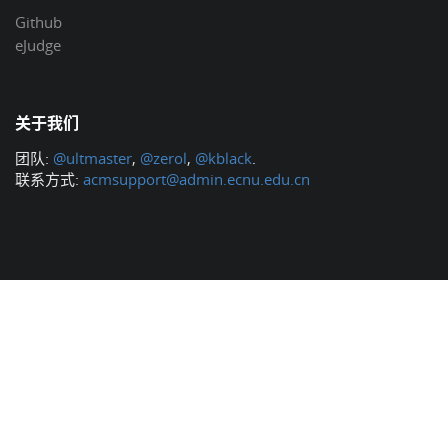
Github
eJudge
关于我们
团队:
@ultmaster
,
@zerol
,
@kblack
.
联系方式:
acmsupport@admin.ecnu.edu.cn