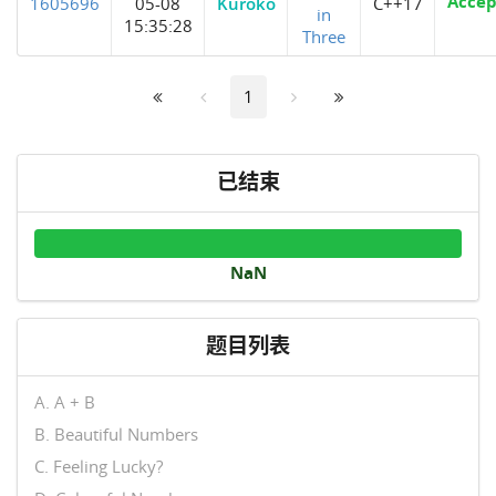
Accep
1605696
05-08
Kuroko
C++17
in
15:35:28
Three
1
已结束
NaN
题目列表
A. A + B
B. Beautiful Numbers
C. Feeling Lucky?