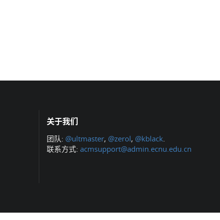
关于我们
团队:
@ultmaster
,
@zerol
,
@kblack
.
联系方式:
acmsupport@admin.ecnu.edu.cn