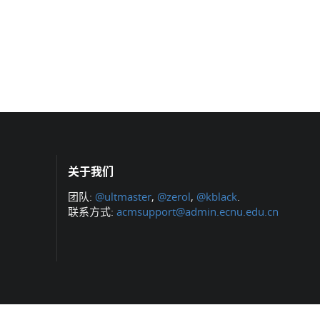
关于我们
团队:
@ultmaster
,
@zerol
,
@kblack
.
联系方式:
acmsupport@admin.ecnu.edu.cn