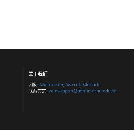
关于我们
团队:
@ultmaster
,
@zerol
,
@kblack
.
联系方式:
acmsupport@admin.ecnu.edu.cn