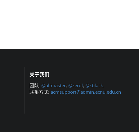
关于我们
团队:
@ultmaster
,
@zerol
,
@kblack
.
联系方式:
acmsupport@admin.ecnu.edu.cn