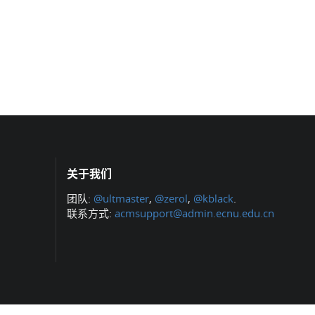
关于我们
团队:
@ultmaster
,
@zerol
,
@kblack
.
联系方式:
acmsupport@admin.ecnu.edu.cn