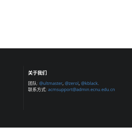
关于我们
团队:
@ultmaster
,
@zerol
,
@kblack
.
联系方式:
acmsupport@admin.ecnu.edu.cn