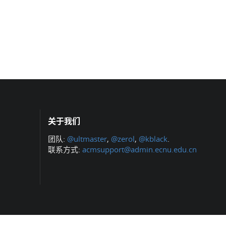
关于我们
团队:
@ultmaster
,
@zerol
,
@kblack
.
联系方式:
acmsupport@admin.ecnu.edu.cn