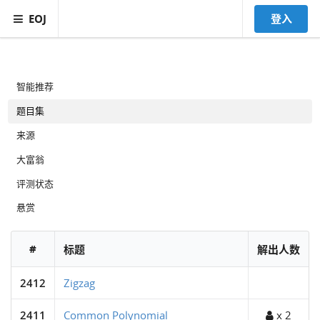
EOJ
登入
智能推荐
题目集
来源
大富翁
评测状态
悬赏
#
标题
解出人数
2412
Zigzag
2411
Common Polynomial
x 2