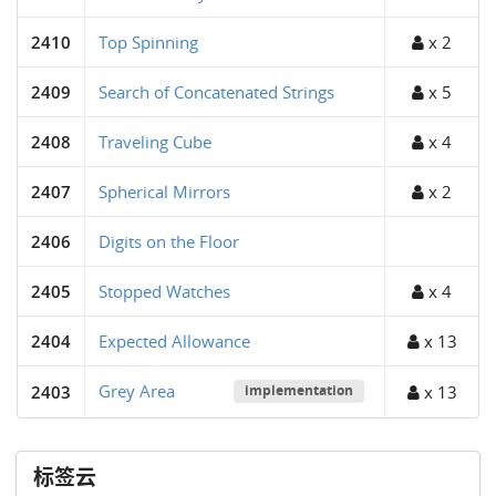
2410
Top Spinning
x 2
2409
Search of Concatenated Strings
x 5
2408
Traveling Cube
x 4
2407
Spherical Mirrors
x 2
2406
Digits on the Floor
2405
Stopped Watches
x 4
2404
Expected Allowance
x 13
Grey Area
2403
x 13
implementation
标签云