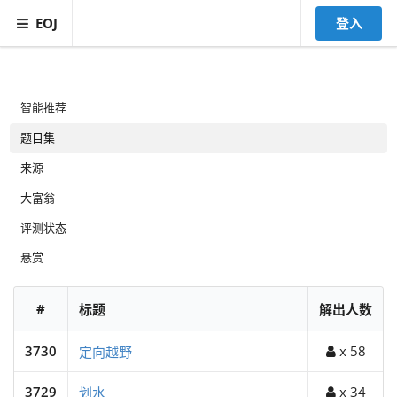
EOJ
登入
智能推荐
题目集
来源
大富翁
评测状态
悬赏
#
标题
解出人数
3730
x 58
定向越野
3729
x 34
划水