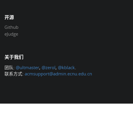
开源
Github
eJudge
关于我们
团队:
@ultmaster
,
@zerol
,
@kblack
.
联系方式:
acmsupport@admin.ecnu.edu.cn