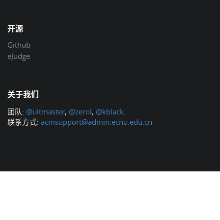
开源
Github
eJudge
关于我们
团队:
@ultmaster
,
@zerol
,
@kblack
.
联系方式:
acmsupport@admin.ecnu.edu.cn