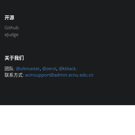
开源
Github
eJudge
关于我们
团队:
@ultmaster
,
@zerol
,
@kblack
.
联系方式:
acmsupport@admin.ecnu.edu.cn