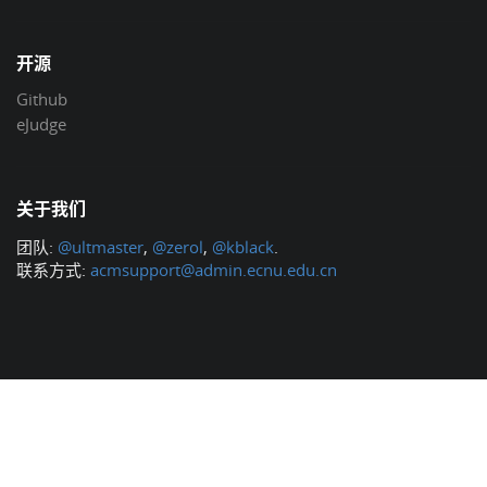
开源
Github
eJudge
关于我们
团队:
@ultmaster
,
@zerol
,
@kblack
.
联系方式:
acmsupport@admin.ecnu.edu.cn