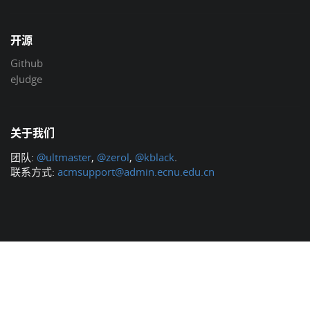
开源
Github
eJudge
关于我们
团队:
@ultmaster
,
@zerol
,
@kblack
.
联系方式:
acmsupport@admin.ecnu.edu.cn