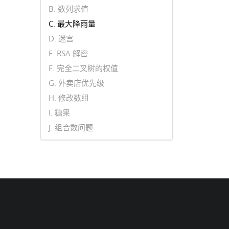
B. 数列求值
C. 最大降雨量
D. 迷宫
E. RSA 解密
F. 完全二叉树的权值
G. 外卖店优先级
H. 修改数组
I. 糖果
J. 组合数问题