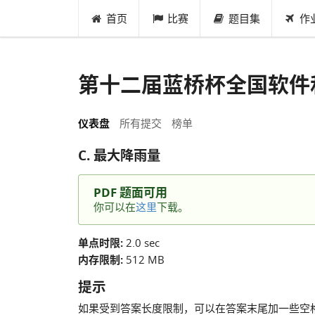
首页
比赛
题目集
作
第十二届蓝桥杯全国软件
仪表盘
所有提交
榜单
C. 最大降雨量
PDF 题面可用
你可以在
这里
下载。
单点时限:
2.0 sec
内存限制:
512 MB
提示
如果受到答案长度限制，可以在答案末尾加一些空