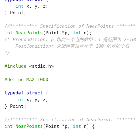
int
x
,
y
,
z
;
}
Point
;
//********** Specification of NearPoints *******
int
NearPoints
(
Point
*
p
,
int
n
);
/* PreCondition: p 指向一个点的数组，n 是范围为 2-1
    PostCondition: 返回距离原点小于 100 的点的个数
*/
#include
<stdio.h>
#define MAX 1000
typedef
struct
{
int
x
,
y
,
z
;
}
Point
;
//********** Specification of NearPoints *******
int
NearPoints
(
Point
*
p
,
int
n
)
{