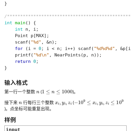
}
/***********************************************
int
main
()
{
int
n
,
i
;
Point
p
[
MAX
];
scanf
(
"%d"
,
&
n
);
for
(
i
=
0
;
i
<
n
;
i
++
)
scanf
(
"%d%d%d"
,
&
p
[
i
printf
(
"%d
\n
"
,
NearPoints
(
p
,
n
));
return
0
;
}
输入格式
n
1
≤
n
≤
1000
第一行一个整数
(
)。
n
x
i
,
y
i
,
z
i
−
10
9
≤
x
i
,
y
i
,
z
i
≤
10
9
接下来
行每行三个整数
(
)。点坐标可能重复出现。
样例
input