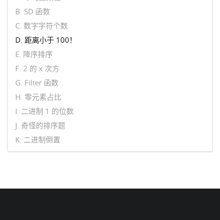
B. SD 函数
C. 数字字符个数
D. 距离小于 100！
E. 降序排序
F. 2 的 x 次方
G. Filter 函数
H. 零元素占比
I. 二进制 1 的位数
J. 奇怪的排序题
K. 二进制倒置