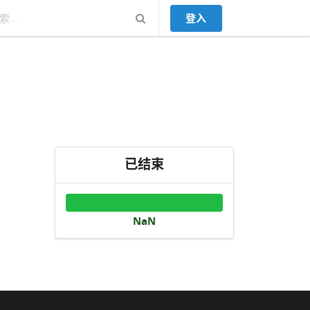
登入
已结束
NaN