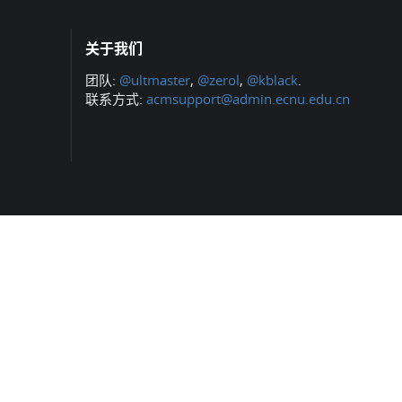
关于我们
团队:
@ultmaster
,
@zerol
,
@kblack
.
联系方式:
acmsupport@admin.ecnu.edu.cn