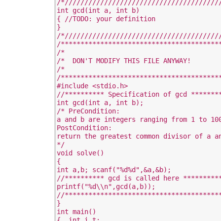
/*////////////////////////////////////////
int gcd(int a, int b)

{ //TODO: your definition

}

/*////////////////////////////////////////
/*****************************************
/*                                        
/*  DON'T MODIFY THIS FILE ANYWAY!        
/*                                        
/*****************************************
#include <stdio.h>

//********** Specification of gcd ********
int gcd(int a, int b);

/* PreCondition:

a and b are integers ranging from 1 to 100
PostCondition:

return the greatest common divisor of a an
*/

void solve()

{

int a,b; scanf("%d%d",&a,&b);

//********** gcd is called here **********
printf("%d\\n",gcd(a,b));

//****************************************
}

int main()

{  int i,t;
