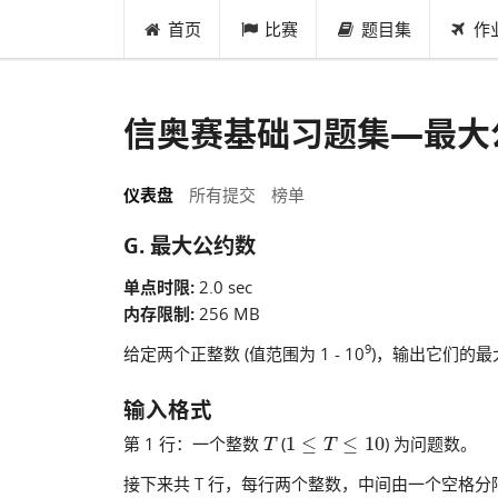
首页
比赛
题目集
作
信奥赛基础习题集—最大
仪表盘
所有提交
榜单
G. 最大公约数
单点时限:
2.0 sec
内存限制:
256 MB
9
给定两个正整数 (值范围为 1 - 10
)，输出它们的最
输入格式
T
1
≤
T
≤
10
第 1 行：一个整数
(
) 为问题数。
接下来共 T 行，每行两个整数，中间由一个空格分