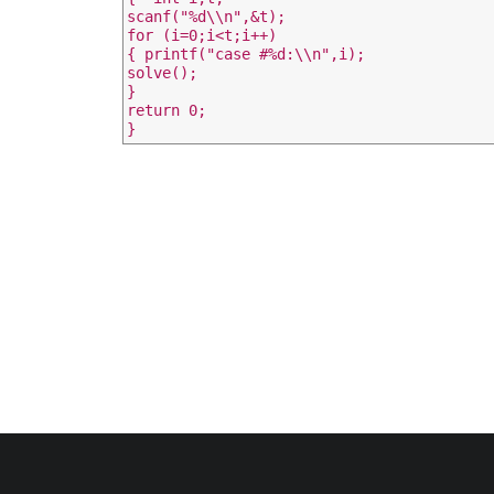
scanf("%d\\n",&t);

for (i=0;i<t;i++)

{ printf("case #%d:\\n",i);

solve();

}

return 0;
