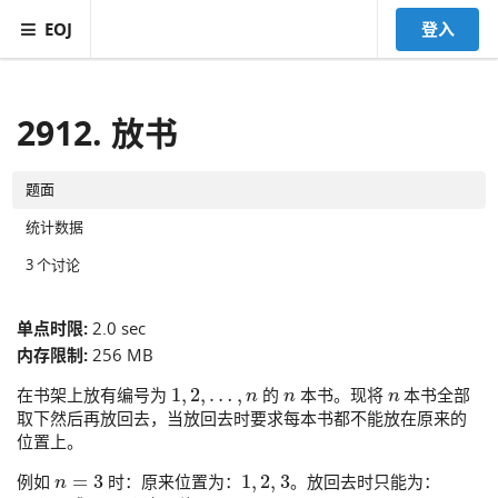
EOJ
登入
2912. 放书
题面
统计数据
3 个讨论
单点时限:
2.0 sec
内存限制:
256 MB
1
,
2
,
…
,
n
n
n
在书架上放有编号为
的
本书。现将
本书全部
取下然后再放回去，当放回去时要求每本书都不能放在原来的
位置上。
n
=
3
1
,
2
,
3
例如
时：原来位置为：
。放回去时只能为：
3
,
1
,
2
2
,
3
,
1