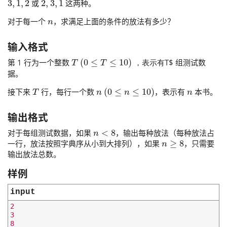
或
这两种。
n
对于每一个
，求满足上面的条件的放法有多少？
输入格式
T
(
0
≤
T
≤
10
)
，表示有
第 1 行为一个整数
T$ 组测试数
，
表
示
有
据。
T
n
(
0
≤
n
≤
10
)
n
接下来
行，每行一个数
，表示有
本书。
输出格式
n
<
8
对于每组测试数据，如果
，输出每种放法（每种放法占
n
≥
8
一行，放法按照字典序从小到大排列），如果
，只需要
输出放法总数。
样例
input
2

3
