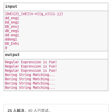
input
[Dd]{2}_[eE][n-n][g_v][ii-jj]

dd_engi

Dd_engi

DD_envj

dD_eegi

dd-engi

ddengi

DD_Enhi

output
Regular Expression is Fun!

Regular Expression is Fun!

Regular Expression is Fun!

Boring String Matching...

Boring String Matching...

Boring String Matching...

25 人解决
，40 人已尝试。