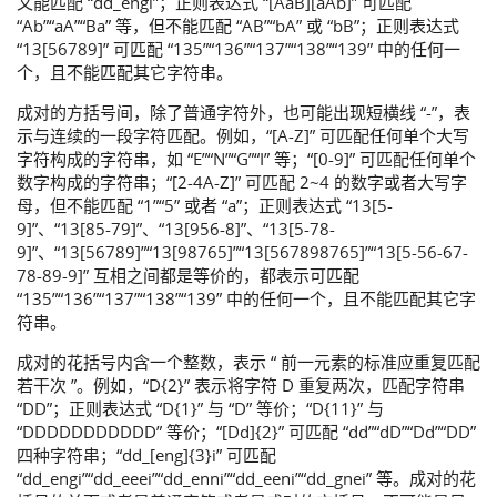
又能匹配 “dd_engi”；正则表达式 “[AaB][aAb]” 可匹配
“Ab”“aA”“Ba” 等，但不能匹配 “AB”“bA” 或 “bB”；正则表达式
“13[56789]” 可匹配 “135”“136”“137”“138”“139” 中的任何一
个，且不能匹配其它字符串。
成对的方括号间，除了普通字符外，也可能出现短横线 “-”，表
示与连续的一段字符匹配。例如，“[A-Z]” 可匹配任何单个大写
字符构成的字符串，如 “E”“N”“G”“I” 等；“[0-9]” 可匹配任何单个
数字构成的字符串；“[2-4A-Z]” 可匹配 2~4 的数字或者大写字
母，但不能匹配 “1”“5” 或者 “a”；正则表达式 “13[5-
9]”、“13[85-79]”、“13[956-8]”、“13[5-78-
9]”、“13[56789]”“13[98765]”“13[567898765]”“13[5-56-67-
78-89-9]” 互相之间都是等价的，都表示可匹配
“135”“136”“137”“138”“139” 中的任何一个，且不能匹配其它字
符串。
成对的花括号内含一个整数，表示 “ 前一元素的标准应重复匹配
若干次 ”。例如，“D{2}” 表示将字符 D 重复两次，匹配字符串
“DD”；正则表达式 “D{1}” 与 “D” 等价；“D{11}” 与
“DDDDDDDDDDD” 等价；“[Dd]{2}” 可匹配 “dd”“dD”“Dd”“DD”
四种字符串；“dd_[eng]{3}i” 可匹配
“dd_engi”“dd_eeei”“dd_enni”“dd_eeni”“dd_gnei” 等。成对的花