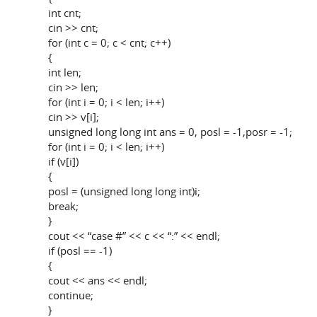
int cnt;
cin >> cnt;
for (int c = 0; c < cnt; c++)
{
int len;
cin >> len;
for (int i = 0; i < len; i++)
cin >> v[i];
unsigned long long int ans = 0, posl = -1,posr = -1;
for (int i = 0; i < len; i++)
if (v[i])
{
posl = (unsigned long long int)i;
break;
}
cout << “case #” << c << “:” << endl;
if (posl == -1)
{
cout << ans << endl;
continue;
}