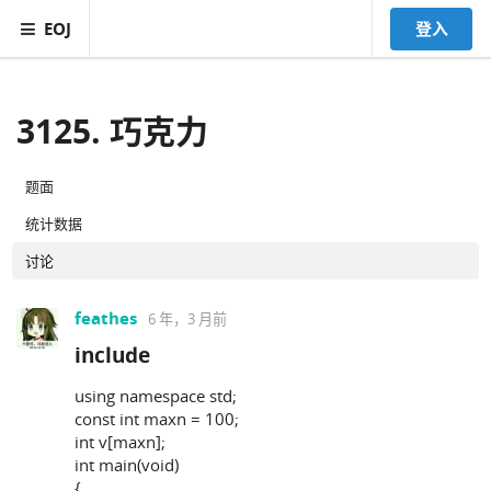
EOJ
登入
3125. 巧克力
题面
统计数据
讨论
feathes
6 年，3 月前
include
using namespace std;
const int maxn = 100;
int v[maxn];
int main(void)
{