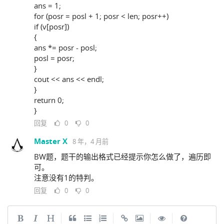
ans = 1;
for (posr = posl + 1; posr < len; posr++)
if (v[posr])
{
ans *= posr - posl;
posl = posr;
}
cout << ans << endl;
}
return 0;
}
回复
0
0
Master X
8 年，4 月前
BW题，题干的输出格式已经提示你怎么做了，遍历即
可。
注意没有1的特判。
回复
0
0
|
|
|
|