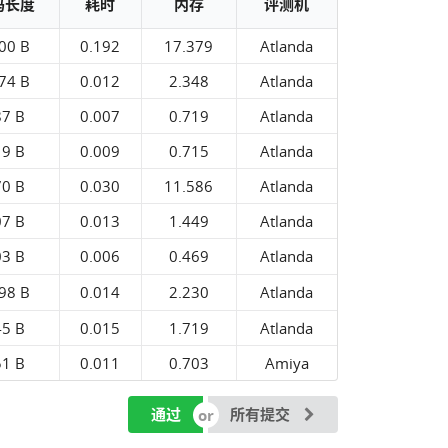
码长度
耗时
内存
评测机
00 B
0.192
17.379
Atlanda
74 B
0.012
2.348
Atlanda
87 B
0.007
0.719
Atlanda
19 B
0.009
0.715
Atlanda
70 B
0.030
11.586
Atlanda
07 B
0.013
1.449
Atlanda
03 B
0.006
0.469
Atlanda
98 B
0.014
2.230
Atlanda
45 B
0.015
1.719
Atlanda
51 B
0.011
0.703
Amiya
通过
所有提交