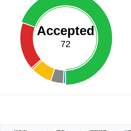
Accepted
72