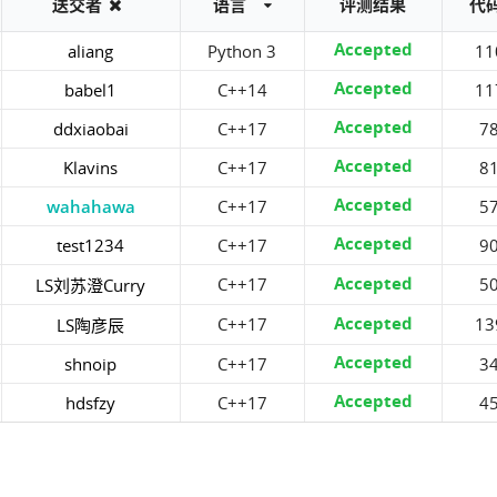
送交者
语言
评测结果
代
Accepted
aliang
Python 3
11
Accepted
babel1
C++14
11
Accepted
ddxiaobai
C++17
7
Accepted
Klavins
C++17
8
Accepted
wahahawa
C++17
5
Accepted
test1234
C++17
9
Accepted
C++17
5
LS刘苏澄Curry
Accepted
C++17
13
LS陶彦辰
Accepted
shnoip
C++17
3
Accepted
hdsfzy
C++17
4