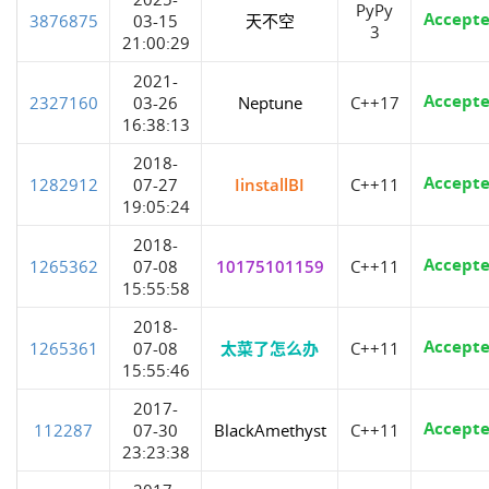
PyPy
Accept
3876875
03-15
天不空
3
21:00:29
2021-
Accept
2327160
03-26
Neptune
C++17
16:38:13
2018-
Accept
1282912
07-27
IinstallBI
C++11
19:05:24
2018-
Accept
1265362
07-08
10175101159
C++11
15:55:58
2018-
Accept
1265361
07-08
太菜了怎么办
C++11
15:55:46
2017-
Accept
112287
07-30
BlackAmethyst
C++11
23:23:38