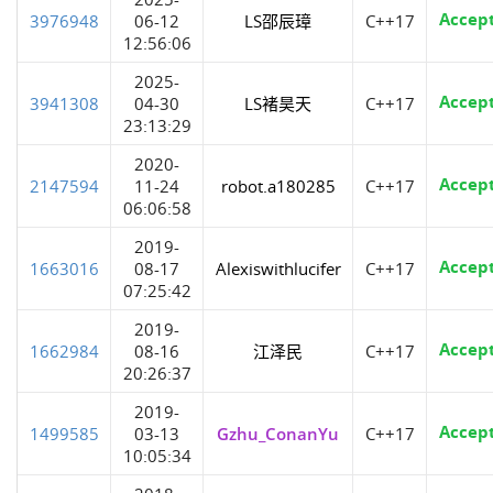
Accep
3976948
06-12
LS邵辰璋
C++17
12:56:06
2025-
Accep
3941308
04-30
LS褚昊天
C++17
23:13:29
2020-
Accep
2147594
11-24
robot.a180285
C++17
06:06:58
2019-
Accep
1663016
08-17
Alexiswithlucifer
C++17
07:25:42
2019-
Accep
1662984
08-16
江泽民
C++17
20:26:37
2019-
Accep
1499585
03-13
Gzhu_ConanYu
C++17
10:05:34