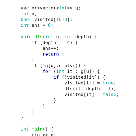
vector
<
vector
<
int
>>
g
;
int
n
;
bool
visited
[
1010
];
int
ans
=
0
;
void
dfs
(
int
u
,
int
depth
)
{
if
(
depth
==
4
)
{
ans
++
;
return
;
}
if
(
!
g
[
u
].
empty
())
{
for
(
int
it
:
g
[
u
])
{
if
(
!
visited
[
it
])
{
visited
[
it
]
=
true
;
dfs
(
it
,
depth
+
1
);
visited
[
it
]
=
false
;
}
}
}
}
int
main
()
{
cin
>>
n
;