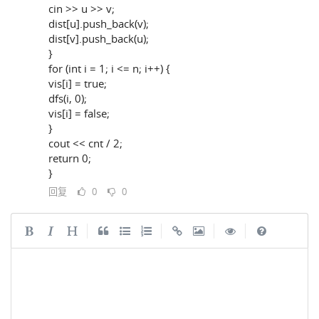
cin >> u >> v;
dist[u].push_back(v);
dist[v].push_back(u);
}
for (int i = 1; i <= n; i++) {
vis[i] = true;
dfs(i, 0);
vis[i] = false;
}
cout << cnt / 2;
return 0;
}
回复
0
0
|
|
|
|