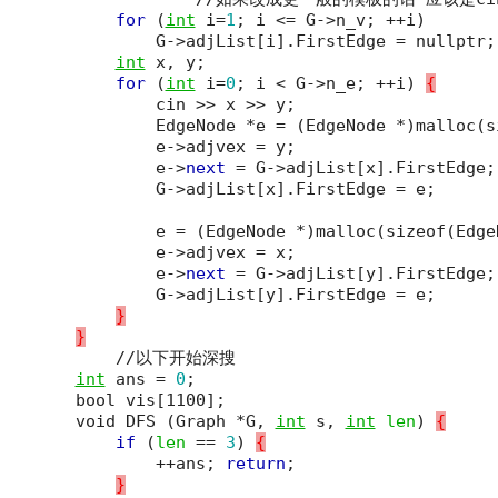
for
(
int
i
=
1
;
i
<=
G
->
n_v
;
++
i
)
G
->
adjList
[
i
]
.
FirstEdge
=
nullptr
;
int
x
,
y
;
for
(
int
i
=
0
;
i
<
G
->
n_e
;
++
i
)
{
cin
>>
x
>>
y
;
EdgeNode
*
e
=
(
EdgeNode
*
)
malloc
(
s
e
->
adjvex
=
y
;
e
->
next
=
G
->
adjList
[
x
]
.
FirstEdge
;
G
->
adjList
[
x
]
.
FirstEdge
=
e
;
e
=
(
EdgeNode
*
)
malloc
(
sizeof
(
Edge
e
->
adjvex
=
x
;
e
->
next
=
G
->
adjList
[
y
]
.
FirstEdge
;
G
->
adjList
[
y
]
.
FirstEdge
=
e
;
}
}
//
以下开始深搜
int
ans
=
0
;
bool
vis
[
1100
]
;
void
DFS
(
Graph
*
G
,
int
s
,
int
len
)
{
if
(
len
==
3
)
{
++
ans
;
return
;
}