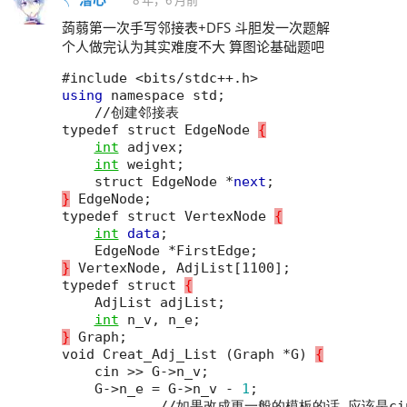
蒟蒻第一次手写邻接表+DFS 斗胆发一次题解
个人做完认为其实难度不大 算图论基础题吧
#include
<
bits
/
stdc
++
.
h
>
using
namespace
std
;
//
创建邻接表
typedef
struct
EdgeNode
{
int
adjvex
;
int
weight
;
struct
EdgeNode
*
next
;
}
EdgeNode
;
typedef
struct
VertexNode
{
int
data
;
EdgeNode
*
FirstEdge
;
}
VertexNode
,
AdjList
[
1100
]
;
typedef
struct
{
AdjList
adjList
;
int
n_v
,
n_e
;
}
Graph
;
void
Creat_Adj_List
(
Graph
*
G
)
{
cin
>>
G
->
n_v
;
G
->
n_e
=
G
->
n_v
-
1
;
//
如果改成更一般的模板的话
应该是ci