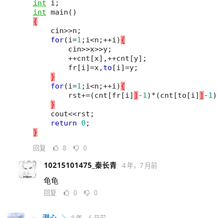
int
i
;
int
main
()
{
cin
>>
n
;
for
(
i
=
1
;
i
<
n
;
++
i
)
{
cin
>>
x
>>
y
;
++
cnt
[
x
]
,
++
cnt
[
y
]
;
fr
[
i
]=
x
,
to
[
i
]=
y
;
}
for
(
i
=
1
;
i
<
n
;
++
i
)
{
rst
+=
(
cnt
[
fr[i
]
]
-
1
)
*
(
cnt
[
to[i
]
]
-
1
)
}
cout
<<
rst
;
return
0
;
}
回复
8
0
10215101475_秦长青
4 年，7 月前
龟龟
回复
0
0
╮ 潜心 ╰
8 年，6 月前