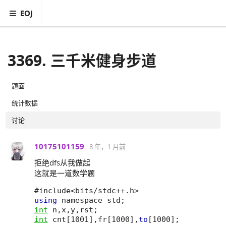
EOJ
3369. 三千米健身步道
题面
统计数据
讨论
10175101159
8 年，1 月前
拒绝dfs从我做起
这就是一道数学题
#include
<
bits
/
stdc
++
.
h
>
using
namespace
std
;
int
n
,
x
,
y
,
rst
;
int
cnt
[
1001
]
,
fr
[
1000
]
,
to
[
1000
]
;