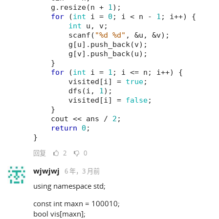
g
.
resize
(
n
+
1
);
for
(
int
i
=
0
;
i
<
n
-
1
;
i
++
)
{
int
u
,
v
;
scanf
(
"%d %d"
,
&
u
,
&
v
);
g
[
u
].
push_back
(
v
);
g
[
v
].
push_back
(
u
);
}
for
(
int
i
=
1
;
i
<=
n
;
i
++
)
{
visited
[
i
]
=
true
;
dfs
(
i
,
1
);
visited
[
i
]
=
false
;
}
cout
<<
ans
/
2
;
return
0
;
}
回复
2
0
wjwjwj
6 年，3 月前
using namespace std;
const int maxn = 100010;
bool vis[maxn];