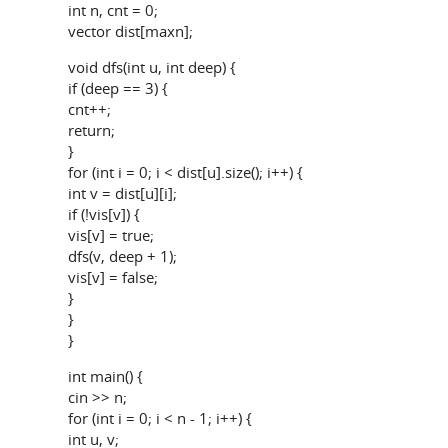
int n, cnt = 0;
vector dist[maxn];
void dfs(int u, int deep) {
if (deep == 3) {
cnt++;
return;
}
for (int i = 0; i < dist[u].size(); i++) {
int v = dist[u][i];
if (!vis[v]) {
vis[v] = true;
dfs(v, deep + 1);
vis[v] = false;
}
}
}
int main() {
cin >> n;
for (int i = 0; i < n - 1; i++) {
int u, v;