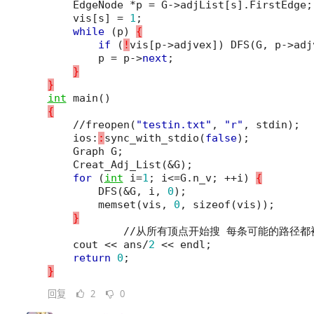
EdgeNode
*
p
=
G
->
adjList
[
s
]
.
FirstEdge
;
vis
[
s
]
=
1
;
while
(
p
)
{
if
(
!
vis
[
p->adjvex
]
)
DFS
(
G
,
p
->
adj
p
=
p
->
next
;
}
}
int
main
()
{
//
freopen
(
"testin.txt"
,
"r"
,
stdin
);
ios
:
:
sync_with_stdio
(
false
);
Graph
G
;
Creat_Adj_List
(
&
G
);
for
(
int
i
=
1
;
i
<=
G
.
n_v
;
++
i
)
{
DFS
(
&
G
,
i
,
0
);
memset
(
vis
,
0
,
sizeof
(
vis
));
}
//
从所有顶点开始搜
每条可能的路径都
cout
<<
ans
/
2
<<
endl
;
return
0
;
}
回复
2
0