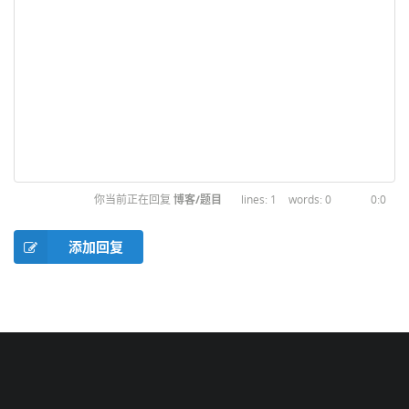
你当前正在回复
博客/题目
1
0
0:0
添加回复