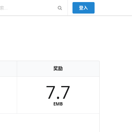
登入
奖励
7.7
EMB