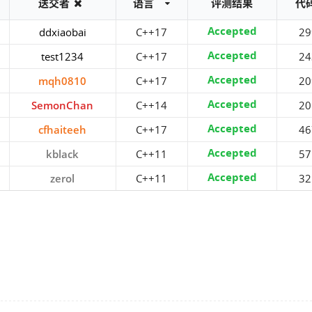
送交者
语言
评测结果
代
Accepted
ddxiaobai
C++17
29
Accepted
test1234
C++17
24
Accepted
mqh0810
C++17
20
Accepted
SemonChan
C++14
20
Accepted
cfhaiteeh
C++17
46
Accepted
kblack
C++11
57
Accepted
zerol
C++11
32