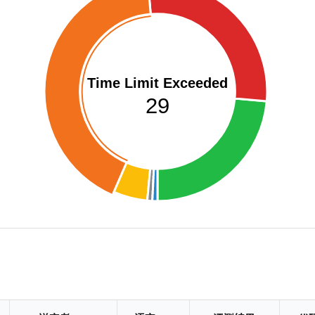
Time Limit Exceeded
29