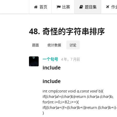
首页
比赛
题目集
作
48. 奇怪的字符串排序
题面
统计数据
讨论
一个句号
4 年，7 月前
include
include
int cmp(const void
a,const void
b){
if(
(char
)a!=
(char
)b)return
(char
)a-
(char
)b;
for(int i=0;i<82;i++){
if(
((char
)a+i)!=
((char
)b+i))return
((char
)b+i)-
}