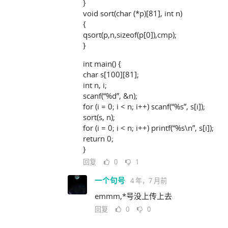
}
void sort(char (*p)[81], int n)
{
qsort(p,n,sizeof(p[0]),cmp);
}
int main() {
char s[100][81];
int n, i;
scanf(“%d”, &n);
for (i = 0; i < n; i++) scanf(“%s”, s[i]);
sort(s, n);
for (i = 0; i < n; i++) printf(“%s\n”, s[i]);
return 0;
}
回复
0
1
一个句号
4 年，7 月前
emmm,*号没上传上去
回复
0
0