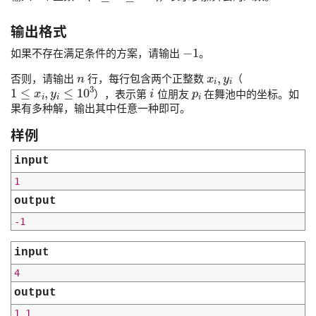
输出格式
−
1
如果不存在满足条件的方案，请输出
。
n
x
i
,
y
i
否则，请输出
行，每行包含两个正整数
（
1
≤
x
i
,
y
i
≤
10
3
i
p
i
），表示第
位朋友
在舞池中的坐标。如
果有多种解，输出其中任意一种即可。
样例
input
output
input
output
1 1
