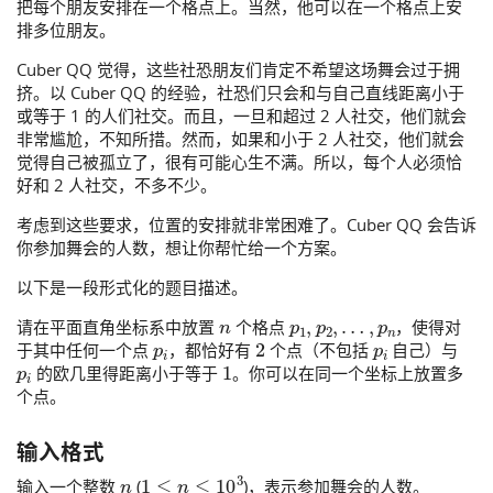
把每个朋友安排在一个格点上。当然，他可以在一个格点上安
排多位朋友。
Cuber QQ 觉得，这些社恐朋友们肯定不希望这场舞会过于拥
挤。以 Cuber QQ 的经验，社恐们只会和与自己直线距离小于
或等于 1 的人们社交。而且，一旦和超过 2 人社交，他们就会
非常尴尬，不知所措。然而，如果和小于 2 人社交，他们就会
觉得自己被孤立了，很有可能心生不满。所以，每个人必须恰
好和 2 人社交，不多不少。
考虑到这些要求，位置的安排就非常困难了。Cuber QQ 会告诉
你参加舞会的人数，想让你帮忙给一个方案。
以下是一段形式化的题目描述。
n
p
1
,
p
2
,
…
,
p
n
请在平面直角坐标系中放置
个格点
，使得对
p
i
2
p
i
于其中任何一个点
，都恰好有
个点（不包括
自己）与
p
i
1
的欧几里得距离小于等于
。你可以在同一个坐标上放置多
个点。
输入格式
n
1
≤
n
≤
10
3
输入一个整数
(
)，表示参加舞会的人数。