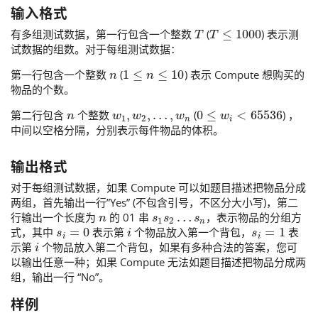
输入格式
T
T
≤
1000
有多组测试数据，第一行包含一个整数
(
) 表示测
试数据的组数。对于每组测试数据：
n
1
≤
n
≤
10
第一行包含一个整数
(
) 表示 Compute 想购买的
物品的个数。
n
w
1
,
w
2
,
…
,
w
n
0
≤
w
i
<
65536
第二行包含
个整数
(
) ，
中间以空格分隔，分别表示每件物品的体积。
输出格式
对于每组测试数据，如果 Compute 可以如题目描述把物品分成
两组，首先输出一行”Yes” (不包含引号，不区分大小写)，第二
n
s
1
s
2
…
s
n
行输出一个长度为
的 01 串
，表示物品的分组方
s
i
=
0
i
s
i
=
1
式，其中
表示第
个物品放入第一个背包，
表
i
示第
个物品放入第二个背包，如果有多种合法的答案，您可
以输出任意一种；如果 Compute 无法如题目描述把物品分成两
组，输出一行 “No”。
样例