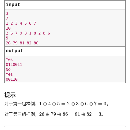
input
3

7

1 2 3 4 5 6 7

10

2 6 7 9 8 1 8 2 8 6

5

output
Yes

0110011

No

Yes

提示
1
⊕
4
⊕
5
=
2
⊕
3
⊕
6
⊕
7
=
0
对于第一组样例，
；
26
⊕
79
⊕
86
=
81
⊕
82
=
3
对于第三组样例，
。