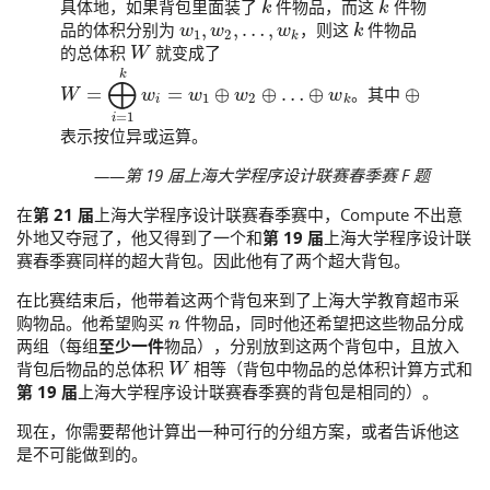
具体地，如果背包里面装了
件物品，而这
件物
w
1
,
w
2
,
…
,
w
k
k
品的体积分别为
，则这
件物品
W
的总体积
就变成了
W
=
⨁
i
=
1
k
w
i
=
w
1
⊕
w
2
⊕
…
⊕
w
k
⊕
。其中
表示按位异或运算。
——第 19 届上海大学程序设计联赛春季赛 F 题
在
第 21 届
上海大学程序设计联赛春季赛中，Compute 不出意
外地又夺冠了，他又得到了一个和
第 19 届
上海大学程序设计联
赛春季赛同样的超大背包。因此他有了两个超大背包。
在比赛结束后，他带着这两个背包来到了上海大学教育超市采
n
购物品。他希望购买
件物品，同时他还希望把这些物品分成
两组（每组
至少一件
物品），分别放到这两个背包中，且放入
W
背包后物品的总体积
相等（背包中物品的总体积计算方式和
第 19 届
上海大学程序设计联赛春季赛的背包是相同的）。
现在，你需要帮他计算出一种可行的分组方案，或者告诉他这
是不可能做到的。