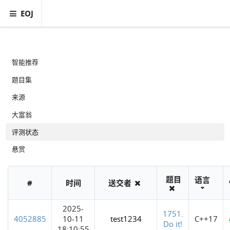
EOJ
智能推荐
题目集
来源
大富翁
评测状态
悬赏
题目
语言
#
时间
送交者
2025-
1751.
4052885
10-11
test1234
C++17
Do it!
18:10:55