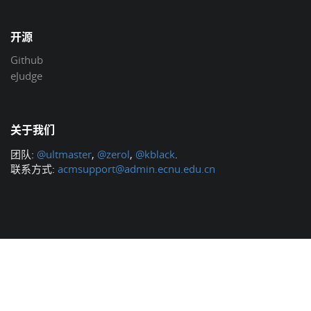
开源
Github
eJudge
关于我们
团队:
@ultmaster
,
@zerol
,
@kblack
.
联系方式:
acmsupport@admin.ecnu.edu.cn