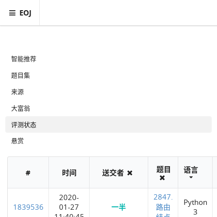
EOJ
智能推荐
题目集
来源
大富翁
评测状态
悬赏
题目
语言
#
时间
送交者
2847.
2020-
Python
1839536
01-27
一半
路由
3
11:40:45
结点