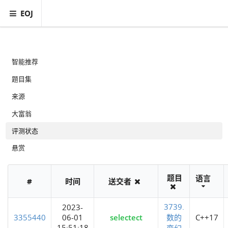
EOJ
智能推荐
题目集
来源
大富翁
评测状态
悬赏
题目
语言
#
时间
送交者
3739.
2023-
3355440
06-01
selectect
数的
C++17
15:51:18
变幻