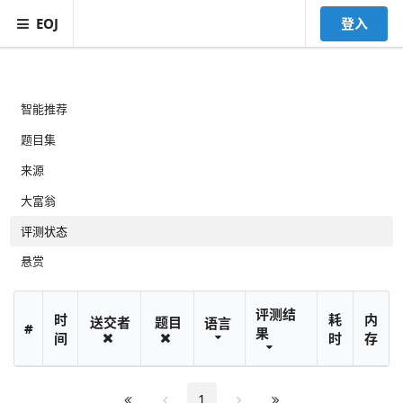
EOJ
登入
智能推荐
题目集
来源
大富翁
评测状态
悬赏
评测结
时
耗
内
送交者
题目
语言
#
果
间
时
存
1