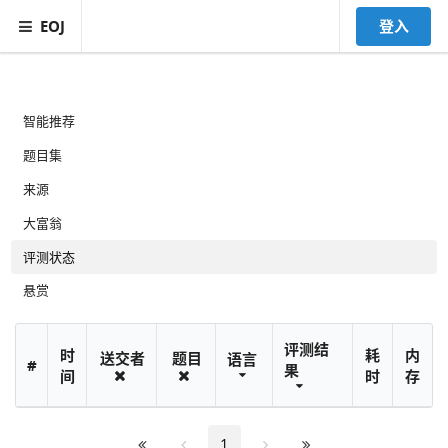
EOJ
登入
智能推荐
题目集
来源
大富翁
评测状态
悬赏
评测结
时
耗
内
送交者
题目
语言
#
果
间
时
存
1