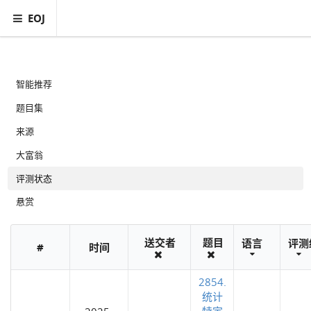
EOJ
智能推荐
题目集
来源
大富翁
评测状态
悬赏
送交者
题目
语言
评测
#
时间
2854.
统计
特定