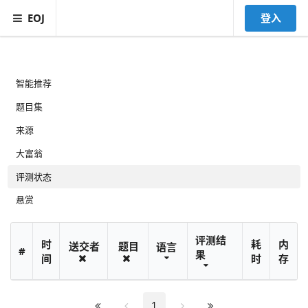
EOJ
登入
智能推荐
题目集
来源
大富翁
评测状态
悬赏
评测结
时
耗
内
送交者
题目
语言
#
果
间
时
存
1