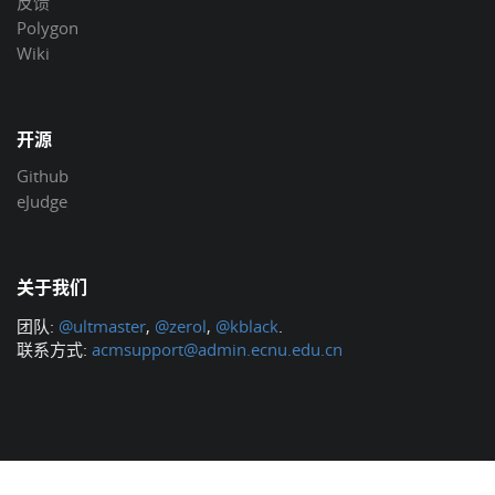
反馈
Polygon
Wiki
开源
Github
eJudge
关于我们
团队:
@ultmaster
,
@zerol
,
@kblack
.
联系方式:
acmsupport@admin.ecnu.edu.cn