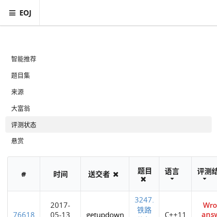
EOJ
智能推荐
题目集
来源
大富翁
评测状态
悬赏
题目
语言
评测
#
时间
送交者
3247.
Wro
2017-
铁路
ans
76618
05-13
getupdown
C++11