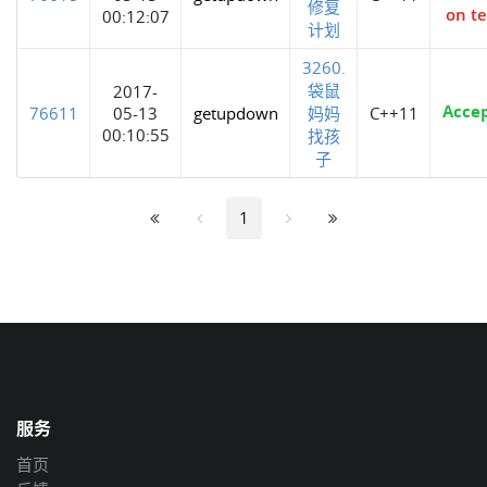
修复
on te
00:12:07
计划
3260.
袋鼠
2017-
Acce
76611
05-13
getupdown
妈妈
C++11
00:10:55
找孩
子
1
服务
首页