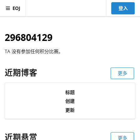
EOJ
登入
296804129
TA 没有参加任何积分比赛。
近期博客
更多
标题
创建
更新
近期悬赏
更多