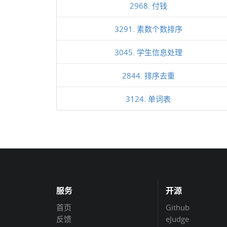
2968. 付钱
3291. 素数个数排序
3045. 学生信息处理
2844. 排序去重
3124. 单词表
服务
开源
首页
Github
反馈
eJudge