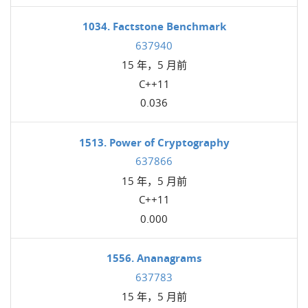
1034. Factstone Benchmark
637940
15 年，5 月前
C++11
0.036
1513. Power of Cryptography
637866
15 年，5 月前
C++11
0.000
1556. Ananagrams
637783
15 年，5 月前