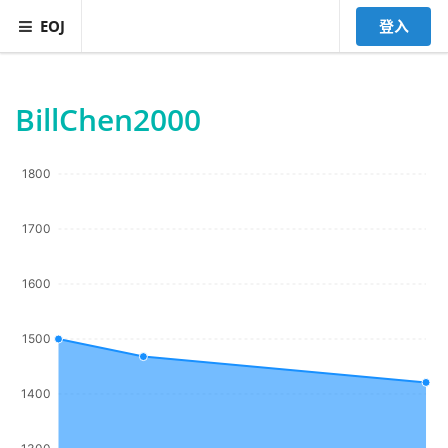
EOJ
登入
BillChen2000