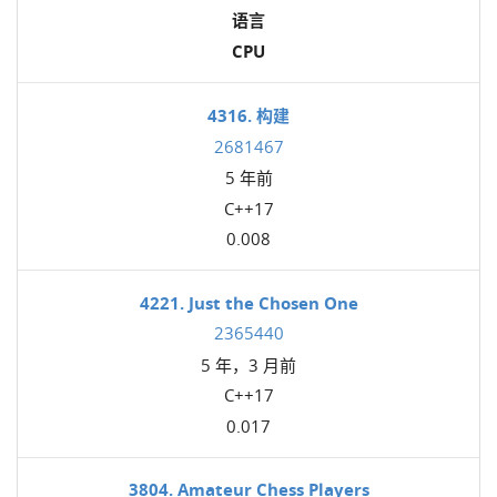
语言
CPU
4316. 构建
2681467
5 年前
C++17
0.008
4221. Just the Chosen One
2365440
5 年，3 月前
C++17
0.017
3804. Amateur Chess Players