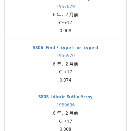
1957879
6 年，2 月前
C++17
0.008
3806. Find / -type f -or -type d
1956970
6 年，2 月前
C++17
0.074
3808. Idiotic Suffix Array
1950636
6 年，2 月前
C++17
0.008