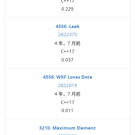
C++17
0.229
4550. Leak
2822375
4 年，7 月前
C++17
0.037
4558. WKF Loves Dota
2822019
4 年，7 月前
C++17
0.011
3210. Maximum Element