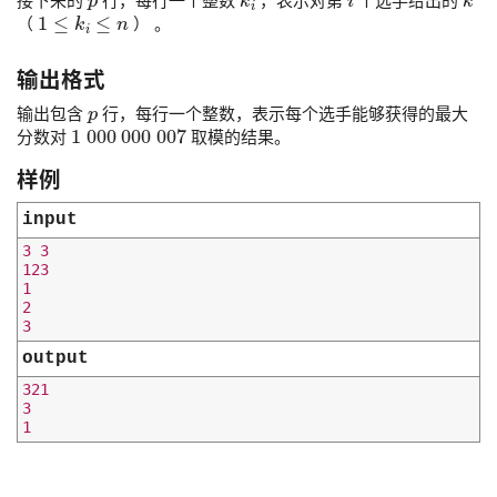
接下来的
行，每行一个整数
，表示对第
个选手给出的
1
≤
k
i
≤
n
（
） 。
输出格式
p
输出包含
行，每行一个整数，表示每个选手能够获得的最大
1
000
000
007
分数对
取模的结果。
样例
input
3 3

123

1

2

output
321

3
