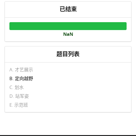
已结束
NaN
题目列表
A. 才艺展示
B. 定向越野
C. 划水
D. 站军姿
E. 示范班