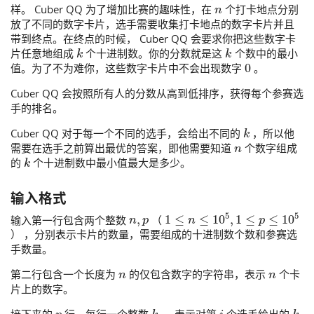
n
样。 Cuber QQ 为了增加比赛的趣味性，在
个打卡地点分别
放了不同的数字卡片，选手需要收集打卡地点的数字卡片并且
带到终点。在终点的时候， Cuber QQ 会要求你把这些数字卡
k
k
片任意地组成
个十进制数。你的分数就是这
个数中的最小
0
值。为了不为难你，这些数字卡片中不会出现数字
。
Cuber QQ 会按照所有人的分数从高到低排序，获得每个参赛选
手的排名。
k
Cuber QQ 对于每一个不同的选手，会给出不同的
，所以他
n
需要在选手之前算出最优的答案，即他需要知道
个数字组成
k
的
个十进制数中最小值最大是多少。
输入格式
n
,
p
1
≤
n
≤
10
5
,
1
≤
p
≤
10
5
输入第一行包含两个整数
（
） ，分别表示卡片的数量，需要组成的十进制数个数和参赛选
手数量。
n
n
第二行包含一个长度为
的仅包含数字的字符串，表示
个卡
片上的数字。
p
k
i
i
k