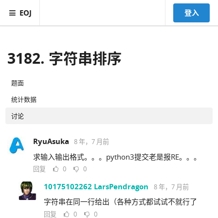
EOJ
登入
3182. 字符串排序
题面
统计数据
讨论
RyuAsuka
8 年，7 月前
求输入输出格式。。。python3提交老是报RE。。。
回复
0
0
10175102262 LarsPendragon
8 年，7 月前
字符串在同一行给出（各种方式都试试不就行了
回复
0
0