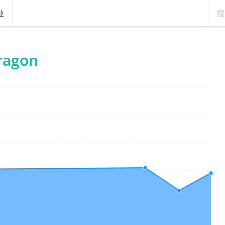
业
ragon