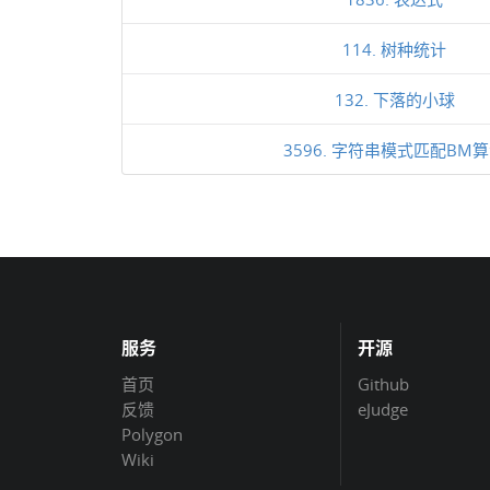
114. 树种统计
132. 下落的小球
3596. 字符串模式匹配BM
服务
开源
首页
Github
反馈
eJudge
Polygon
Wiki