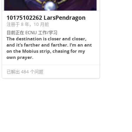
10175102262 LarsPendragon
注册于 8 年，10 月前
目前正在 ECNU 工作/学习
The destination is closer and closer,
and it’s farther and farther. I’m an ant
on the Mobius strip, chasing for my
own prayer.
已解出 484 个问题