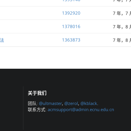
1392920
7 年，7
1378016
7 年，8
1363873
算法
7 年，8
关于我们
团队:
@ultmaster
,
@zerol
,
@kblack
.
联系方式:
acmsupport@admin.ecnu.edu.cn