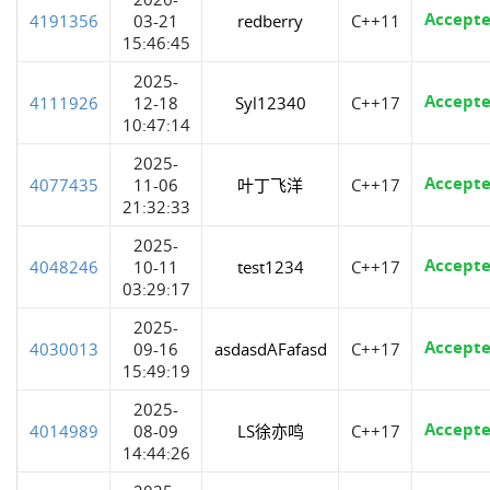
Accept
4191356
03-21
redberry
C++11
15:46:45
2025-
Accept
4111926
12-18
Syl12340
C++17
10:47:14
2025-
Accept
4077435
11-06
叶丁飞洋
C++17
21:32:33
2025-
Accept
4048246
10-11
test1234
C++17
03:29:17
2025-
Accept
4030013
09-16
asdasdAFafasd
C++17
15:49:19
2025-
Accept
4014989
08-09
LS徐亦鸣
C++17
14:44:26