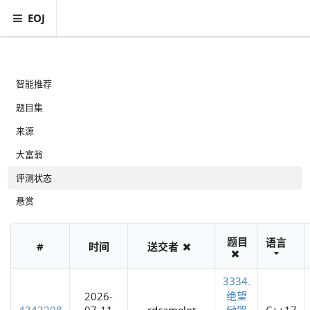
EOJ
智能推荐
题目集
来源
大富翁
评测状态
悬赏
题目
语言
#
时间
送交者
3334.
绝望
2026-
4343208
07-11
rdcamelot
恸哭
C++17