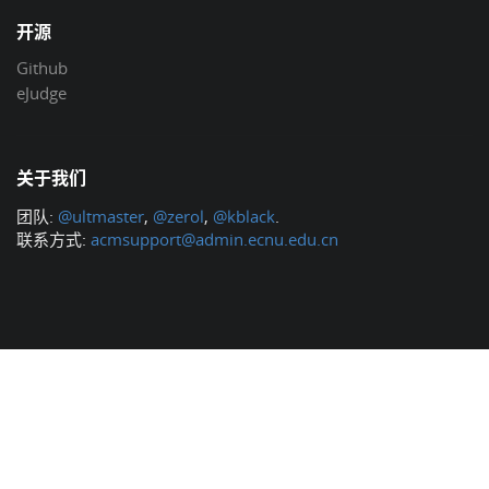
开源
Github
eJudge
关于我们
团队:
@ultmaster
,
@zerol
,
@kblack
.
联系方式:
acmsupport@admin.ecnu.edu.cn